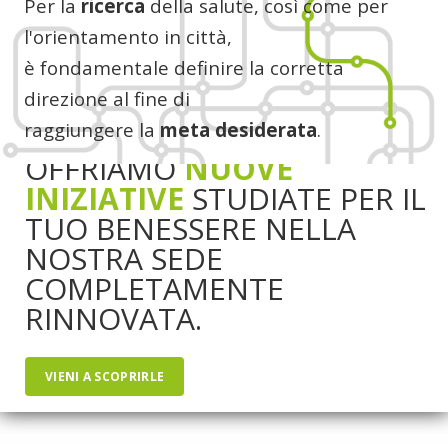
Per la
ricerca
della salute, così come per
l'orientamento in città,
è fondamentale definire la corretta
direzione al fine di
raggiungere la
meta desiderata
.
OGNI SETTIMANA TI
OFFRIAMO
NUOVE
INIZIATIVE
STUDIATE PER IL
TUO BENESSERE NELLA
NOSTRA SEDE
COMPLETAMENTE
RINNOVATA.
VIENI A SCOPRIRLE