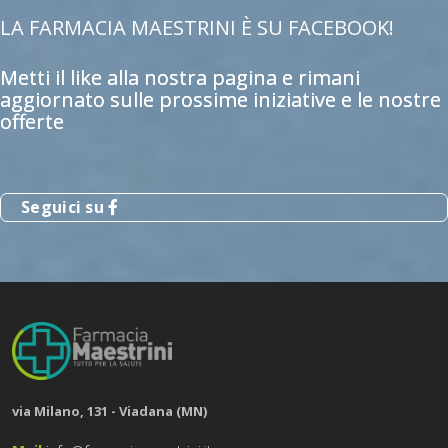
LA FARMACIA MAESTRINI È SU FACEBOOK!
Metti il like alla nostra pagina e rimani
aggiornato sulle prossime iniziative e le nostre
offerte
Seguici su
via Milano, 131 - Viadana (MN)