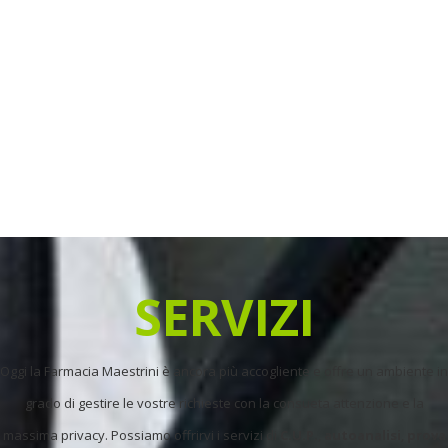
amici.
SERVIZI
Oggi la Farmacia Maestrini è ancora più accogliente e offre un ambiente in
grado di gestire le vostre richieste con la consueta attenzione e la
massima privacy. Possiamo offrirvi i servizi di
C.U.P.
,
autoanalisi
,
prova